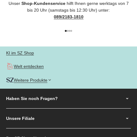
Unser
Shop-Kundenservice
hilft Ihnen gerne werktags von 7
bis 20 Uhr (samstags bis 12:30 Uhr) unter:
089/2183-1810
Gehe zu Element 1
Gehe zu Element 2
Gehe zu Element 3
Gehe zu Element 4
KI im SZ Shop
Welt entdecken
Weitere Produkte
Haben Sie noch
Fragen?
Unsere Filiale