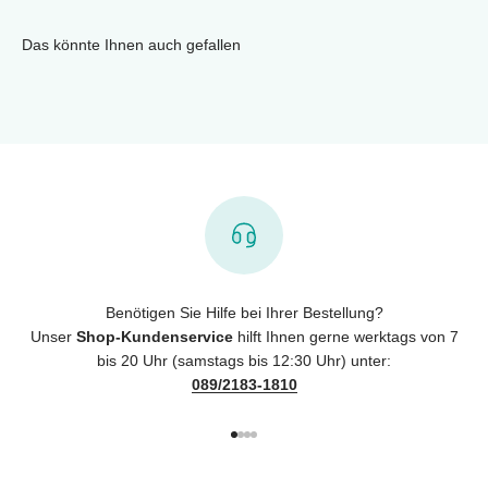
Das könnte Ihnen auch gefallen
Benötigen Sie Hilfe bei Ihrer Bestellung?
Unser
Shop-Kundenservice
hilft Ihnen gerne werktags von 7
bis 20 Uhr (samstags bis 12:30 Uhr) unter:
089/2183-1810
Gehe zu Element 1
Gehe zu Element 2
Gehe zu Element 3
Gehe zu Element 4