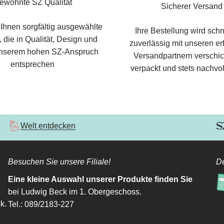
ewohnte SZ Qualität
Sicherer Versand
 Ihnen sorgfältig ausgewählte
Ihre Bestellung wird schn
 die in Qualität, Design und
zuverlässig mit unseren e
nserem hohen SZ-Anspruch
Versandpartnern verschic
entsprechen
verpackt und stets nachvol
Welt entdecken
Besuchen Sie unsere Filiale!
De
Eine kleine Auswahl unserer Produkte finden Sie
bei Ludwig Beck im 1. Obergeschoss.
k.
Tel.: 089/2183-227