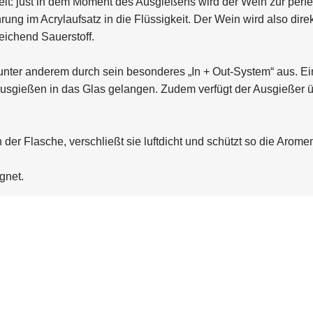
t: just in dem Moment des Ausgießens wird der Wein zur perfe
rung im Acrylaufsatz in die Flüssigkeit. Der Wein wird also dir
eichend Sauerstoff.
 unter anderem durch sein besonderes „In + Out-System“ aus. Ein
 Ausgießen in das Glas gelangen. Zudem verfügt der Ausgießer 
der Flasche, verschließt sie luftdicht und schützt so die Aromen
gnet.