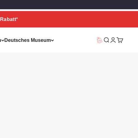
Rabatt
*
n
Deutsches Museum
Vorteilswelt
Suche
Warenkor