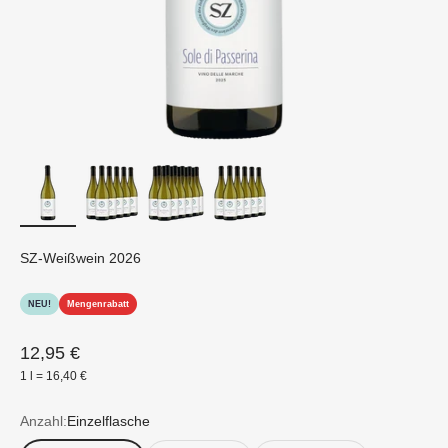
SZ-Weißwein 2026
NEU!
Mengenrabatt
Angebot
12,95 €
1 l = 16,40 €
Anzahl:
Einzelflasche