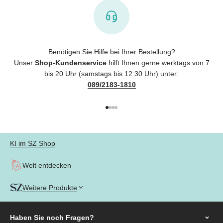
Benötigen Sie Hilfe bei Ihrer Bestellung?
Unser
Shop-Kundenservice
hilft Ihnen gerne werktags von 7
bis 20 Uhr (samstags bis 12:30 Uhr) unter:
089/2183-1810
Gehe zu Element 1
Gehe zu Element 2
Gehe zu Element 3
Gehe zu Element 4
KI im SZ Shop
Welt entdecken
Weitere Produkte
Haben Sie noch
Fragen?