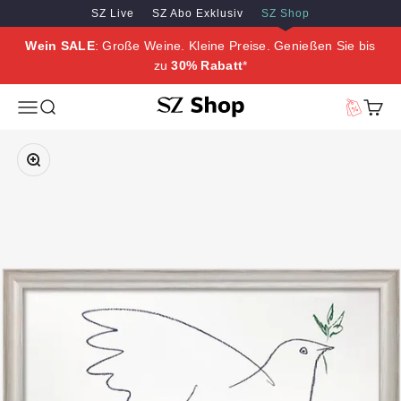
Zum Inhalt springen
Zum Hauptinhalt springen
SZ Live
SZ Abo Exklusiv
SZ Shop
Wein SALE
: Große Weine. Kleine Preise. Genießen Sie bis
zu
30% Rabatt
*
SZ Erleben
Menü
Suche
Vorteilswe
Waren
Bild vergrößern