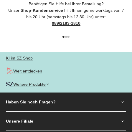
Benötigen Sie Hilfe bei Ihrer Bestellung?
Unser
Shop-Kundenservice
hilft Ihnen gerne werktags von 7
bis 20 Uhr (samstags bis 12:30 Uhr) unter:
089/2183-1810
Gehe zu Element 1
Gehe zu Element 2
Gehe zu Element 3
Gehe zu Element 4
KI im SZ Shop
Welt entdecken
Weitere Produkte
Haben Sie noch
Fragen?
Unsere Filiale