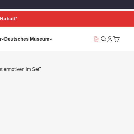
Rabatt
*
n
Deutsches Museum
Vorteilswelt
Suche
Warenkor
stlermotiven im Set"