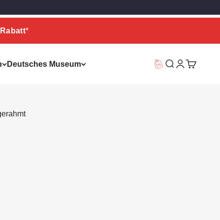
Rabatt
*
n
Deutsches Museum
Vorteilswelt
Suche
Warenkor
 gerahmt