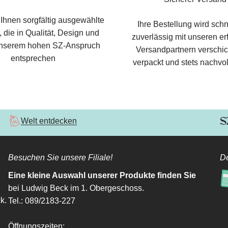
 Ihnen sorgfältig ausgewählte
Ihre Bestellung wird schn
 die in Qualität, Design und
zuverlässig mit unseren e
nserem hohen SZ-Anspruch
Versandpartnern verschic
entsprechen
verpackt und stets nachvol
Welt entdecken
Besuchen Sie unsere Filiale!
De
Eine kleine Auswahl unserer Produkte finden Sie
bei Ludwig Beck im 1. Obergeschoss.
k.
Tel.: 089/2183-227
Öffnungszeiten: