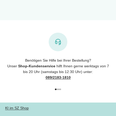
Benötigen Sie Hilfe bei Ihrer Bestellung?
Unser
Shop-Kundenservice
hilft Ihnen gerne werktags von 7
bis 20 Uhr (samstags bis 12:30 Uhr) unter:
089/2183-1810
Gehe zu Element 1
Gehe zu Element 2
Gehe zu Element 3
Gehe zu Element 4
KI im SZ Shop