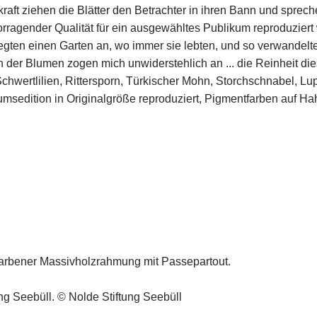
kraft ziehen die Blätter den Betrachter in ihren Bann und sprec
rragender Qualität für ein ausgewähltes Publikum reproduziert w
gten einen Garten an, wo immer sie lebten, und so verwandelt
r Blumen zogen mich unwiderstehlich an ... die Reinheit dieser 
 Schwertlilien, Rittersporn, Türkischer Mohn, Storchschnabel, Lup
umsedition in Originalgröße reproduziert, Pigmentfarben auf H
rfarbener Massivholzrahmung mit Passepartout.
g Seebüll. © Nolde Stiftung Seebüll