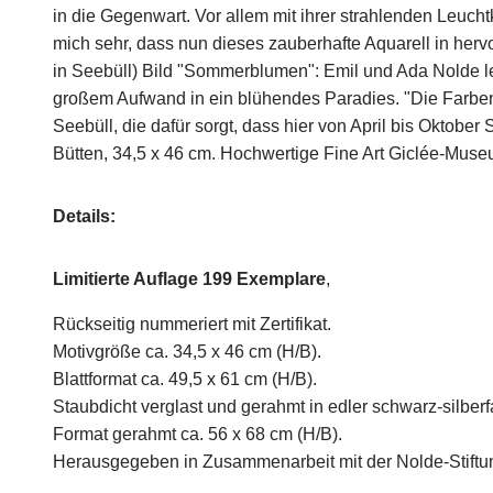
in die Gegenwart. Vor allem mit ihrer strahlenden Leucht
mich sehr, dass nun dieses zauberhafte Aquarell in hervo
in Seebüll) Bild "Sommerblumen": Emil und Ada Nolde le
großem Aufwand in ein blühendes Paradies. "Die Farben de
Seebüll, die dafür sorgt, dass hier von April bis Oktober
Bütten, 34,5 x 46 cm. Hochwertige Fine Art Giclée-Muse
Details:
Limitierte Auflage 199 Exemplare
,
Rückseitig nummeriert mit Zertifikat.
Motivgröße ca. 34,5 x 46 cm (H/B).
Blattformat ca. 49,5 x 61 cm (H/B).
Staubdicht verglast und gerahmt in edler schwarz-silbe
Format gerahmt ca. 56 x 68 cm (H/B).
Herausgegeben in Zusammenarbeit mit der Nolde-Stiftun