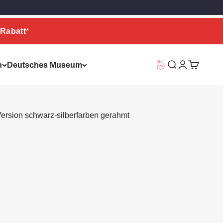
Rabatt
*
n
Deutsches Museum
Vorteilswelt
Suche
Warenkor
ersion schwarz-silberfarben gerahmt