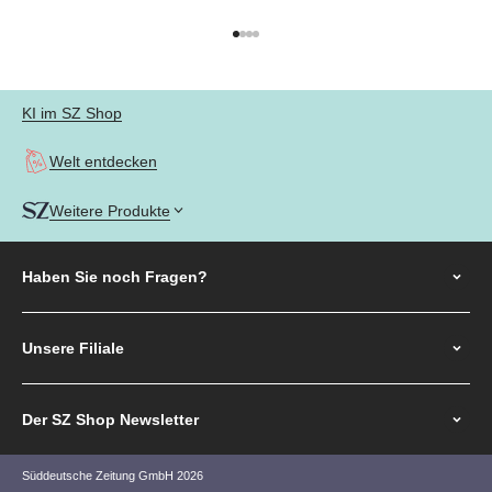
Gehe zu Element 1
Gehe zu Element 2
Gehe zu Element 3
Gehe zu Element 4
KI im SZ Shop
Welt entdecken
Weitere Produkte
Haben Sie noch
Fragen?
Unsere Filiale
Der SZ Shop Newsletter
Süddeutsche Zeitung GmbH 2026