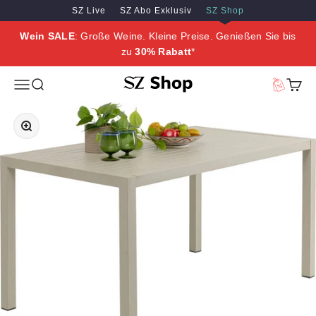
Zum Inhalt springen
Zum Hauptinhalt springen
SZ Live
SZ Abo Exklusiv
SZ Shop
Wein SALE
: Große Weine. Kleine Preise. Genießen Sie bis
zu
30% Rabatt
*
SZ Erleben
Menü
Suche
Vorteilswe
Waren
Bild vergrößern