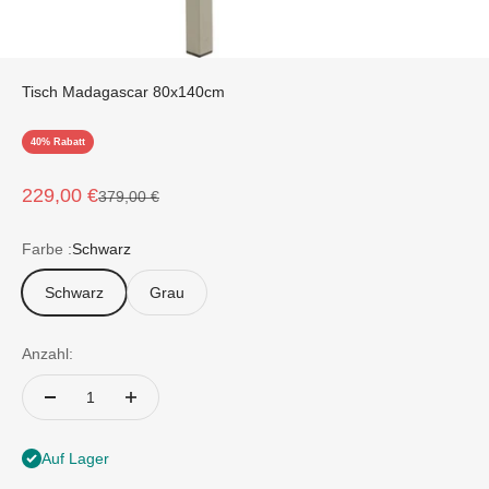
Tisch Madagascar 80x140cm
40% Rabatt
Angebot
229,00 €
Regulärer Preis
379,00 €
Farbe :
Schwarz
Schwarz
Grau
Anzahl:
Auf Lager