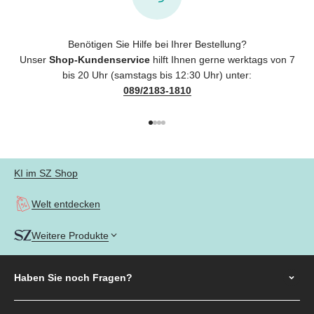
Benötigen Sie Hilfe bei Ihrer Bestellung?
Unser
Shop-Kundenservice
hilft Ihnen gerne werktags von 7
bis 20 Uhr (samstags bis 12:30 Uhr) unter:
089/2183-1810
Gehe zu Element 1
Gehe zu Element 2
Gehe zu Element 3
Gehe zu Element 4
KI im SZ Shop
Welt entdecken
Weitere Produkte
Haben Sie noch
Fragen?