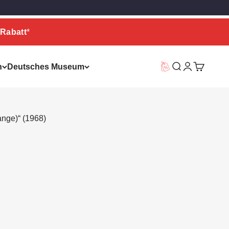
Rabatt
*
n
Deutsches Museum
Vorteilswelt
Suche
Warenkor
ange)“ (1968)