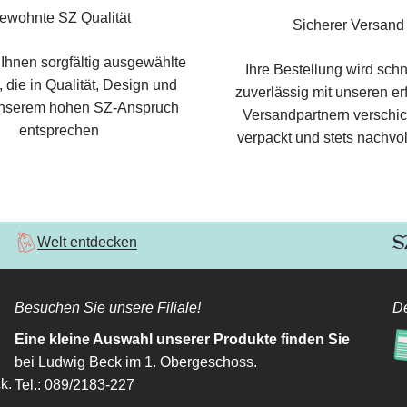
ewohnte SZ Qualität
Sicherer Versand
 Ihnen sorgfältig ausgewählte
Ihre Bestellung wird schn
 die in Qualität, Design und
zuverlässig mit unseren e
nserem hohen SZ-Anspruch
Versandpartnern verschic
entsprechen
verpackt und stets nachvol
Welt entdecken
Besuchen Sie unsere Filiale!
De
Eine kleine Auswahl unserer Produkte finden Sie
bei Ludwig Beck im 1. Obergeschoss.
k.
Tel.: 089/2183-227