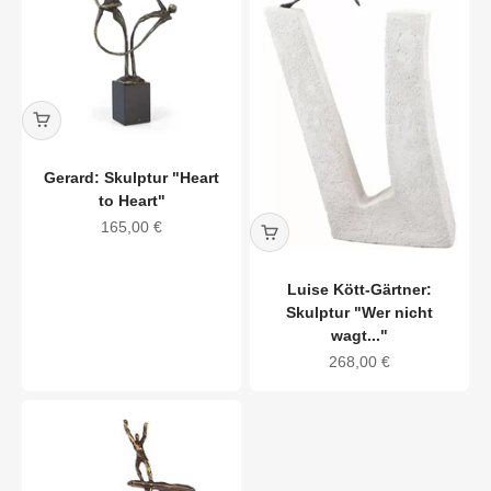
Gerard: Skulptur "Heart
to Heart"
Angebot
165,00 €
Luise Kött-Gärtner:
Skulptur "Wer nicht
wagt..."
Angebot
268,00 €