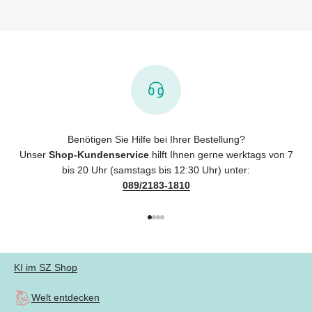
Benötigen Sie Hilfe bei Ihrer Bestellung?
Unser
Shop-Kundenservice
hilft Ihnen gerne werktags von 7
bis 20 Uhr (samstags bis 12:30 Uhr) unter:
089/2183-1810
Gehe zu Element 1
Gehe zu Element 2
Gehe zu Element 3
Gehe zu Element 4
KI im SZ Shop
Welt entdecken