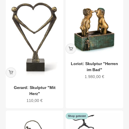
Loriot: Skulptur "Herren
im Bad"
Angebot
1.980,00 €
Gerard: Skulptur "Mit
Herz"
Angebot
110,00 €
Shop getestet