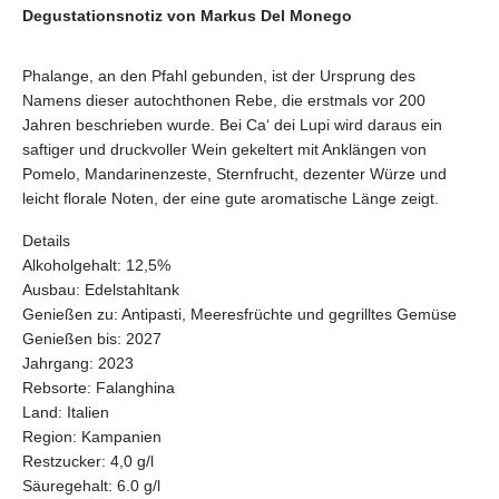
Degustationsnotiz von Markus Del Monego
Phalange, an den Pfahl gebunden, ist der Ursprung des
Namens dieser autochthonen Rebe, die erstmals vor 200
Jahren beschrieben wurde. Bei Ca‘ dei Lupi wird daraus ein
saftiger und druckvoller Wein gekeltert mit Anklängen von
Pomelo, Mandarinenzeste, Sternfrucht, dezenter Würze und
leicht florale Noten, der eine gute aromatische Länge zeigt.
Details
Alkoholgehalt:
12,5%
Ausbau:
Edelstahltank
Genießen
zu: Antipasti, Meeresfrüchte und gegrilltes Gemüse
Genießen bis: 2027
Jahrgang:
2023
Rebsorte:
Falanghina
Land:
Italien
Region:
Kampanien
Restzucker:
4,0 g/l
Säuregehalt:
6.0 g/l