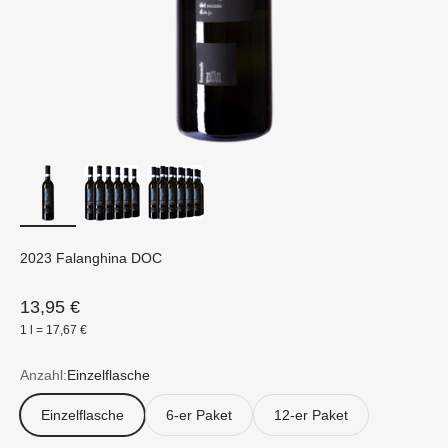
2023 Falanghina DOC
Angebot
13,95 €
1 l = 17,67 €
Anzahl:
Einzelflasche
Einzelflasche
6-er Paket
12-er Paket