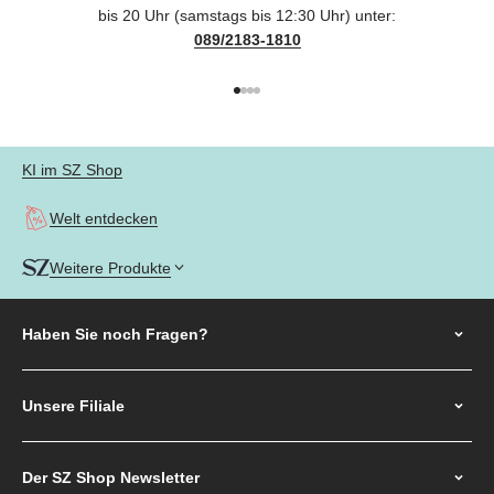
bis 20 Uhr (samstags bis 12:30 Uhr) unter:
089/2183-1810
Gehe zu Element 1
Gehe zu Element 2
Gehe zu Element 3
Gehe zu Element 4
KI im SZ Shop
Welt entdecken
Weitere Produkte
Haben Sie noch
Fragen?
Unsere Filiale
Der SZ Shop Newsletter