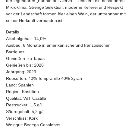
der legendären „Fuente del Ciervo“ – entsteht ein besonderes
Mikroklima. Strenge Selektion, moderne Kellerei und Respekt
vor der Landschaft formen hier einen Wein, der untrennbar mit
seiner Herkunft verbunden ist.
Details
Alkoholgehalt:
14,0%
Ausbau:
6 Monate in amerikanische und französischen
Barriques
Genießen:
zu Tapas
Genießen bis:
2028
Jahrgang:
2023
Rebsorten:
40% Tempranillo 40% Syrah
Land:
Spanien
Region:
Kastillien
Qualität:
VdT Castilla
Restzucker:
1,5 g/l
Säuregehalt:
5,2 g/l
Verschluss:
Kork
Weingut:
Bodega Casalobos