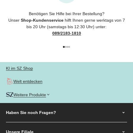
Benötigen Sie Hilfe bei Ihrer Bestellung?
Unser
Shop-Kundenservice
hilft Ihnen gerne werktags von 7
bis 20 Uhr (samstags bis 12:30 Uhr) unter:
089/2183-1810
Gehe zu Element 1
Gehe zu Element 2
Gehe zu Element 3
Gehe zu Element 4
KI im SZ Shop
Welt entdecken
Weitere Produkte
Haben Sie noch
Fragen?
Unsere Filiale