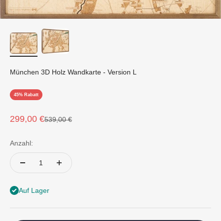
München 3D Holz Wandkarte - Version L
45% Rabatt
Angebot
299,00 €
Regulärer Preis
539,00 €
Anzahl:
Auf Lager