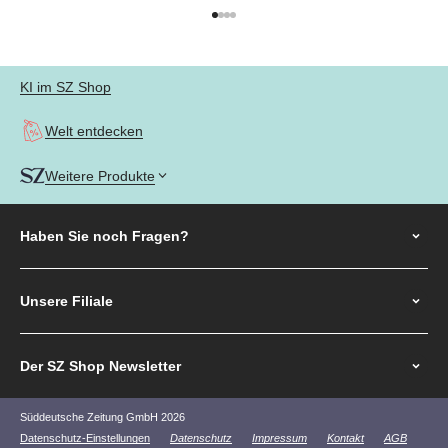
Gehe zu Element 1
Gehe zu Element 2
Gehe zu Element 3
Gehe zu Element 4
KI im SZ Shop
Welt entdecken
Weitere Produkte
Haben Sie noch
Fragen?
Unsere Filiale
Der SZ Shop Newsletter
Süddeutsche Zeitung GmbH 2026
Datenschutz-Einstellungen
Datenschutz
Impressum
Kontakt
AGB