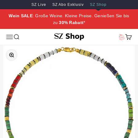
Zum Inhalt springen
Zum Hauptinhalt springen
SZ Live
SZ Abo Exklusiv
SZ Shop
Wein SALE
: Große Weine. Kleine Preise. Genießen Sie bis
zu
30% Rabatt
*
SZ Erleben
Menü
Suche
Vorteilswe
Waren
Bild vergrößern