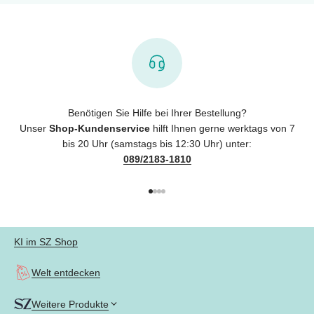
Benötigen Sie Hilfe bei Ihrer Bestellung?
Unser
Shop-Kundenservice
hilft Ihnen gerne werktags von 7
bis 20 Uhr (samstags bis 12:30 Uhr) unter:
089/2183-1810
Gehe zu Element 1
Gehe zu Element 2
Gehe zu Element 3
Gehe zu Element 4
KI im SZ Shop
Welt entdecken
Weitere Produkte