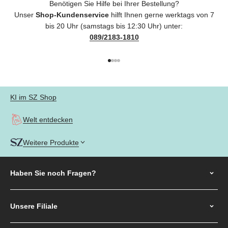
Benötigen Sie Hilfe bei Ihrer Bestellung?
Unser
Shop-Kundenservice
hilft Ihnen gerne werktags von 7
bis 20 Uhr (samstags bis 12:30 Uhr) unter:
089/2183-1810
Gehe zu Element 1
Gehe zu Element 2
Gehe zu Element 3
Gehe zu Element 4
KI im SZ Shop
Welt entdecken
Weitere Produkte
Haben Sie noch
Fragen?
Unsere Filiale