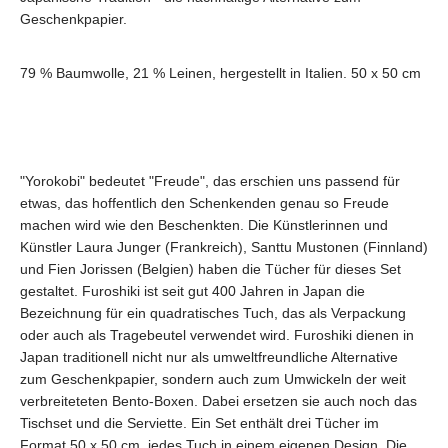
Geschenkpapier.
79 % Baumwolle, 21 % Leinen, hergestellt in Italien. 50 x 50 cm
"Yorokobi" bedeutet "Freude", das erschien uns passend für
etwas, das hoffentlich den Schenkenden genau so Freude
machen wird wie den Beschenkten. Die Künstlerinnen und
Künstler Laura Junger (Frankreich), Santtu Mustonen (Finnland)
und Fien Jorissen (Belgien) haben die Tücher für dieses Set
gestaltet. Furoshiki ist seit gut 400 Jahren in Japan die
Bezeichnung für ein quadratisches Tuch, das als Verpackung
oder auch als Tragebeutel verwendet wird. Furoshiki dienen in
Japan traditionell nicht nur als umweltfreundliche Alternative
zum Geschenkpapier, sondern auch zum Umwickeln der weit
verbreiteteten Bento-Boxen. Dabei ersetzen sie auch noch das
Tischset und die Serviette. Ein Set enthält drei Tücher im
Format 50 x 50 cm, jedes Tuch in einem eigenen Design. Die