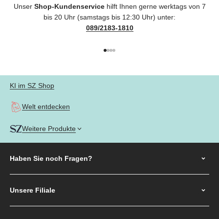
Unser
Shop-Kundenservice
hilft Ihnen gerne werktags von 7
bis 20 Uhr (samstags bis 12:30 Uhr) unter:
089/2183-1810
Gehe zu Element 1
Gehe zu Element 2
Gehe zu Element 3
Gehe zu Element 4
KI im SZ Shop
Welt entdecken
Weitere Produkte
Haben Sie noch
Fragen?
Unsere Filiale