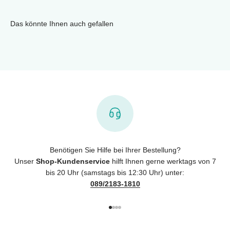
Das könnte Ihnen auch gefallen
Benötigen Sie Hilfe bei Ihrer Bestellung?
Unser
Shop-Kundenservice
hilft Ihnen gerne werktags von 7
bis 20 Uhr (samstags bis 12:30 Uhr) unter:
089/2183-1810
Gehe zu Element 1
Gehe zu Element 2
Gehe zu Element 3
Gehe zu Element 4