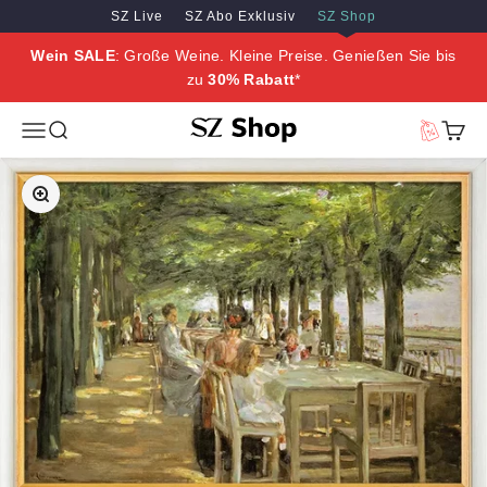
Zum Inhalt springen
Zum Hauptinhalt springen
SZ Live
SZ Abo Exklusiv
SZ Shop
Wein SALE
: Große Weine. Kleine Preise. Genießen Sie bis
zu
30% Rabatt
*
SZ Erleben
Menü
Suche
Vorteilswe
Waren
Bild vergrößern