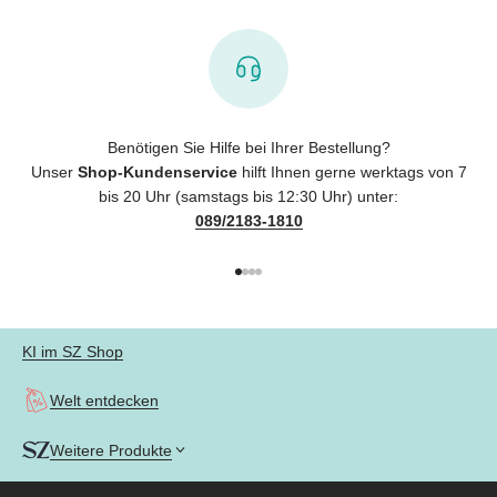
Benötigen Sie Hilfe bei Ihrer Bestellung?
Unser
Shop-Kundenservice
hilft Ihnen gerne werktags von 7
bis 20 Uhr (samstags bis 12:30 Uhr) unter:
089/2183-1810
Gehe zu Element 1
Gehe zu Element 2
Gehe zu Element 3
Gehe zu Element 4
KI im SZ Shop
Welt entdecken
Weitere Produkte