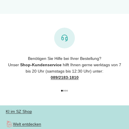
Benötigen Sie Hilfe bei Ihrer Bestellung?
Unser
Shop-Kundenservice
hilft Ihnen gerne werktags von 7
bis 20 Uhr (samstags bis 12:30 Uhr) unter:
089/2183-1810
Gehe zu Element 1
Gehe zu Element 2
Gehe zu Element 3
Gehe zu Element 4
KI im SZ Shop
Welt entdecken