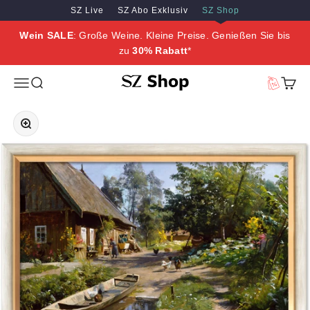
Zum Inhalt springen
Zum Hauptinhalt springen
SZ Live
SZ Abo Exklusiv
SZ Shop
Wein SALE
: Große Weine. Kleine Preise. Genießen Sie bis
zu
30% Rabatt
*
SZ Erleben
Menü
Suche
Vorteilswe
Waren
Bild vergrößern