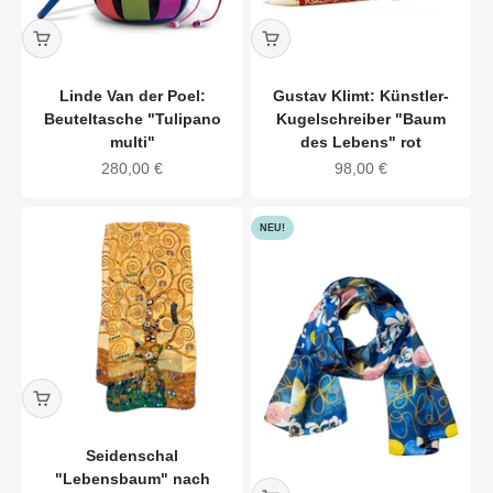
Linde Van der Poel:
Gustav Klimt: Künstler-
Beuteltasche "Tulipano
Kugelschreiber "Baum
multi"
des Lebens" rot
Angebot
Angebot
280,00 €
98,00 €
NEU!
Seidenschal
"Lebensbaum" nach