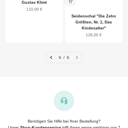
Gustav Klimt
Angebot
110,00 €
Seidenschal "Die Zehn
Größten, Nr. 1, Das
Kindesalter"
Angebot
128,00 €
6 / 6
Benötigen Sie Hilfe bei Ihrer Bestellung?
Unser
Shop-Kundenservice
hilft Ihnen gerne werktags von 7