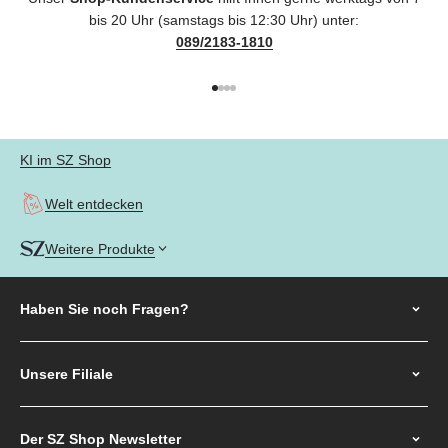
bis 20 Uhr (samstags bis 12:30 Uhr) unter:
089/2183-1810
Gehe zu Element 1
Gehe zu Element 2
Gehe zu Element 3
Gehe zu Element 4
KI im SZ Shop
Welt entdecken
Weitere Produkte
Haben Sie noch
Fragen?
Unsere Filiale
Der SZ Shop Newsletter