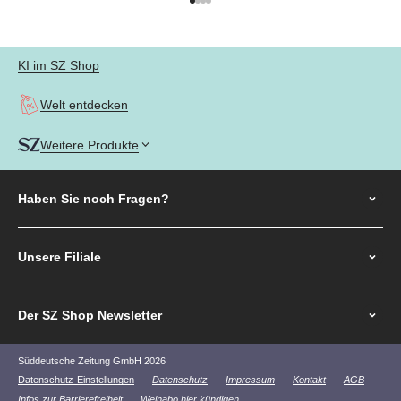
Gehe zu Element 1
Gehe zu Element 2
Gehe zu Element 3
Gehe zu Element 4
KI im SZ Shop
Welt entdecken
Weitere Produkte
Haben Sie noch
Fragen?
Unsere Filiale
Der SZ Shop Newsletter
Süddeutsche Zeitung GmbH 2026
Datenschutz-Einstellungen
Datenschutz
Impressum
Kontakt
AGB
Infos zur Barrierefreiheit
Weinabo hier kündigen