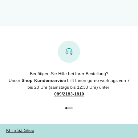
Benötigen Sie Hilfe bei Ihrer Bestellung?
Unser
Shop-Kundenservice
hilft Ihnen gerne werktags von 7
bis 20 Uhr (samstags bis 12:30 Uhr) unter:
089/2183-1810
Gehe zu Element 1
Gehe zu Element 2
Gehe zu Element 3
Gehe zu Element 4
KI im SZ Shop