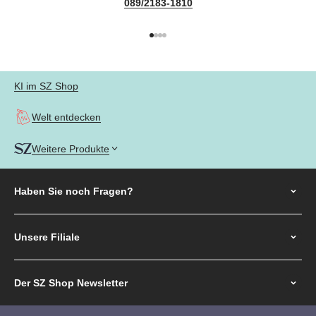
089/2183-1810
Gehe zu Element 1
Gehe zu Element 2
Gehe zu Element 3
Gehe zu Element 4
KI im SZ Shop
Welt entdecken
Weitere Produkte
Haben Sie noch
Fragen?
Unsere Filiale
Der SZ Shop Newsletter