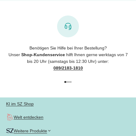
Benötigen Sie Hilfe bei Ihrer Bestellung?
Unser
Shop-Kundenservice
hilft Ihnen gerne werktags von 7
bis 20 Uhr (samstags bis 12:30 Uhr) unter:
089/2183-1810
Gehe zu Element 1
Gehe zu Element 2
Gehe zu Element 3
Gehe zu Element 4
KI im SZ Shop
Welt entdecken
Weitere Produkte