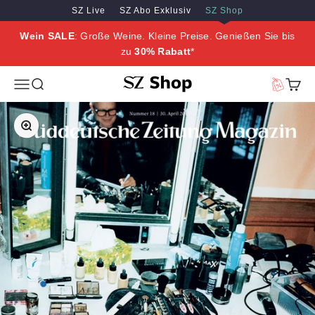
Zum Inhalt springen
Zum Hauptinhalt springen
SZ Live
SZ Abo Exklusiv
SZ Shop
Wein SALE
: Große Weine. Kleine Preise. Genießen Sie bis
zu
30% Rabatt
*
SZ Erleben
Menü
Suche
Vorteilswe
Waren
Bild vergrößern