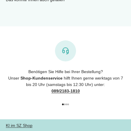
Benötigen Sie Hilfe bei Ihrer Bestellung?
Unser
Shop-Kundenservice
hilft Ihnen gerne werktags von 7
bis 20 Uhr (samstags bis 12:30 Uhr) unter:
089/2183-1810
Gehe zu Element 1
Gehe zu Element 2
Gehe zu Element 3
Gehe zu Element 4
KI im SZ Shop