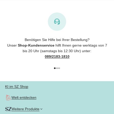
Benötigen Sie Hilfe bei Ihrer Bestellung?
Unser
Shop-Kundenservice
hilft Ihnen gerne werktags von 7
bis 20 Uhr (samstags bis 12:30 Uhr) unter:
089/2183-1810
Gehe zu Element 1
Gehe zu Element 2
Gehe zu Element 3
Gehe zu Element 4
KI im SZ Shop
Welt entdecken
Weitere Produkte