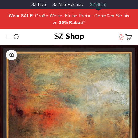
Zum Inhalt springen
Zum Hauptinhalt springen
SZ Live
SZ Abo Exklusiv
SZ Shop
Wein SALE
: Große Weine. Kleine Preise. Genießen Sie bis
zu
30% Rabatt
*
SZ Erleben
Menü
Suche
Vorteilswe
Waren
Bild vergrößern