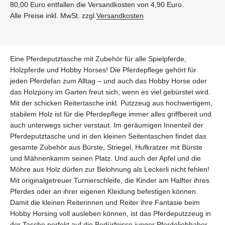
80,00 Euro entfallen die Versandkosten von 4,90 Euro.
Alle Preise inkl. MwSt. zzgl.
Versandkosten
Eine Pferdeputztasche mit Zubehör für alle Spielpferde,
Holzpferde und Hobby Horses! Die Pferdepflege gehört für
jeden Pferdefan zum Alltag – und auch das Hobby Horse oder
das Holzpony im Garten freut sich, wenn es viel gebürstet wird.
Mit der schicken Reitertasche inkl. Putzzeug aus hochwertigem,
stabilem Holz ist für die Pferdepflege immer alles griffbereit und
auch unterwegs sicher verstaut. Im geräumigen Innenteil der
Pferdeputztasche und in den kleinen Seitentaschen findet das
gesamte Zubehör aus Bürste, Striegel, Hufkratzer mit Bürste
und Mähnenkamm seinen Platz. Und auch der Apfel und die
Möhre aus Holz dürfen zur Belohnung als Leckerli nicht fehlen!
Mit originalgetreuer Turnierschleife, die Kinder am Halfter ihres
Pferdes oder an ihrer eigenen Kleidung befestigen können.
Damit die kleinen Reiterinnen und Reiter ihre Fantasie beim
Hobby Horsing voll ausleben können, ist das Pferdeputzzeug in
der Tasche perfekt auf die Bedürfnisse junger Pferdeliebhaber