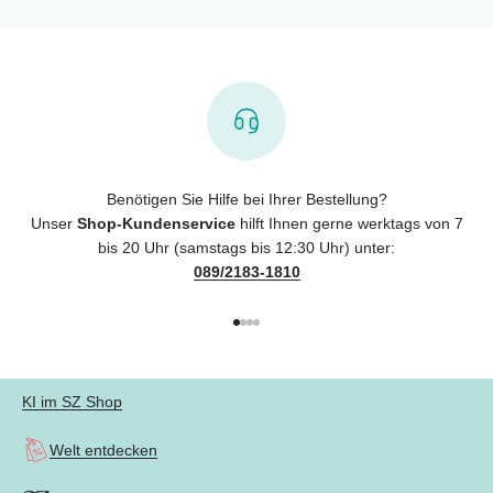
Benötigen Sie Hilfe bei Ihrer Bestellung?
Unser
Shop-Kundenservice
hilft Ihnen gerne werktags von 7
bis 20 Uhr (samstags bis 12:30 Uhr) unter:
089/2183-1810
Gehe zu Element 1
Gehe zu Element 2
Gehe zu Element 3
Gehe zu Element 4
KI im SZ Shop
Welt entdecken