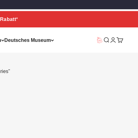
Rabatt
*
n
Deutsches Museum
Vorteilswelt
Suche
Warenkor
ries"