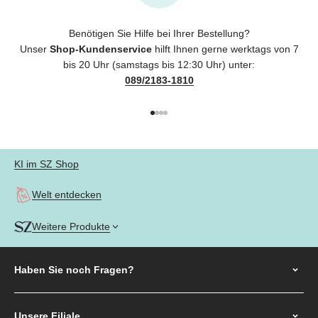
Benötigen Sie Hilfe bei Ihrer Bestellung?
Unser
Shop-Kundenservice
hilft Ihnen gerne werktags von 7
bis 20 Uhr (samstags bis 12:30 Uhr) unter:
089/2183-1810
Gehe zu Element 1
Gehe zu Element 2
Gehe zu Element 3
Gehe zu Element 4
KI im SZ Shop
Welt entdecken
Weitere Produkte
Haben Sie noch
Fragen?
Unsere Filiale