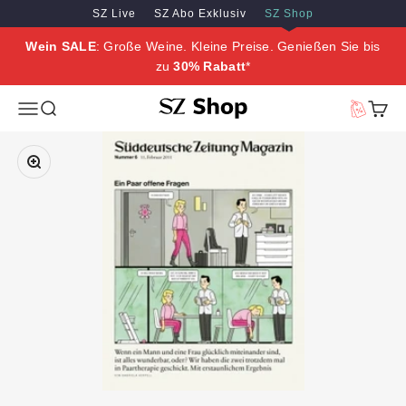
Zum Inhalt springen
Zum Hauptinhalt springen
SZ Live
SZ Abo Exklusiv
SZ Shop
Wein SALE
: Große Weine. Kleine Preise. Genießen Sie bis
zu
30% Rabatt
*
SZ Erleben
Menü
Suche
Vorteilswe
Waren
Bild vergrößern