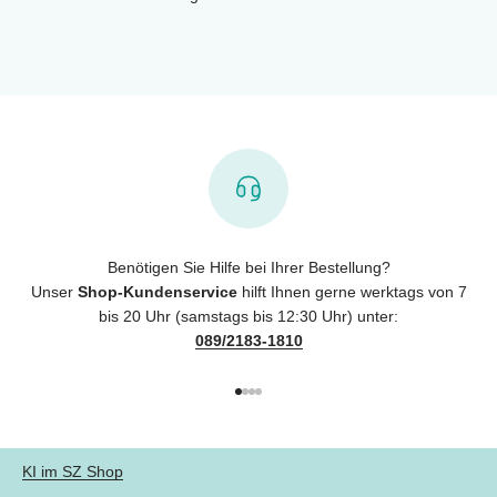
Benötigen Sie Hilfe bei Ihrer Bestellung?
Unser
Shop-Kundenservice
hilft Ihnen gerne werktags von 7
bis 20 Uhr (samstags bis 12:30 Uhr) unter:
089/2183-1810
Gehe zu Element 1
Gehe zu Element 2
Gehe zu Element 3
Gehe zu Element 4
KI im SZ Shop