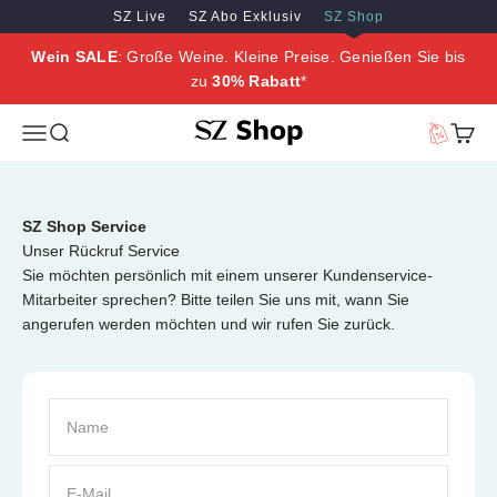
Zum Inhalt springen
Zum Hauptinhalt springen
SZ Live
SZ Abo Exklusiv
SZ Shop
Wein SALE
: Große Weine. Kleine Preise. Genießen Sie bis
zu
30% Rabatt
*
SZ Erleben
Menü
Suche
Vorteilswe
Waren
SZ Shop Service
Unser Rückruf Service
Sie möchten persönlich mit einem unserer Kundenservice-
Mitarbeiter sprechen? Bitte teilen Sie uns mit, wann Sie
angerufen werden möchten und wir rufen Sie zurück.
Name
E-Mail