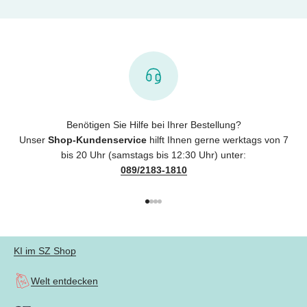
Benötigen Sie Hilfe bei Ihrer Bestellung?
Unser
Shop-Kundenservice
hilft Ihnen gerne werktags von 7
bis 20 Uhr (samstags bis 12:30 Uhr) unter:
089/2183-1810
Gehe zu Element 1
Gehe zu Element 2
Gehe zu Element 3
Gehe zu Element 4
KI im SZ Shop
Welt entdecken