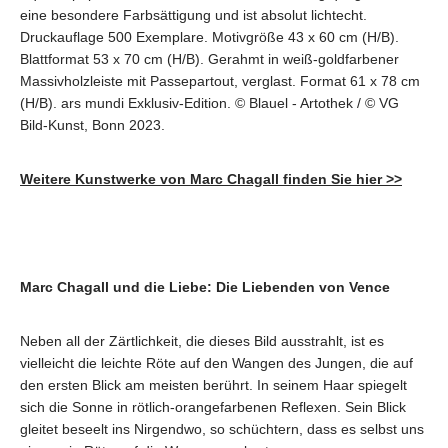
eine besondere Farbsättigung und ist absolut lichtecht.
Druckauflage 500 Exemplare. Motivgröße 43 x 60 cm (H/B).
Blattformat 53 x 70 cm (H/B). Gerahmt in weiß-goldfarbener
Massivholzleiste mit Passepartout, verglast. Format 61 x 78 cm
(H/B). ars mundi Exklusiv-Edition. © Blauel - Artothek / © VG
Bild-Kunst, Bonn 2023.
Weitere Kunstwerke von Marc Chagall finden Sie hier >>
Marc Chagall und die Liebe: Die Liebenden von Vence
Neben all der Zärtlichkeit, die dieses Bild ausstrahlt, ist es
vielleicht die leichte Röte auf den Wangen des Jungen, die auf
den ersten Blick am meisten berührt. In seinem Haar spiegelt
sich die Sonne in rötlich-orangefarbenen Reflexen. Sein Blick
gleitet beseelt ins Nirgendwo, so schüchtern, dass es selbst uns