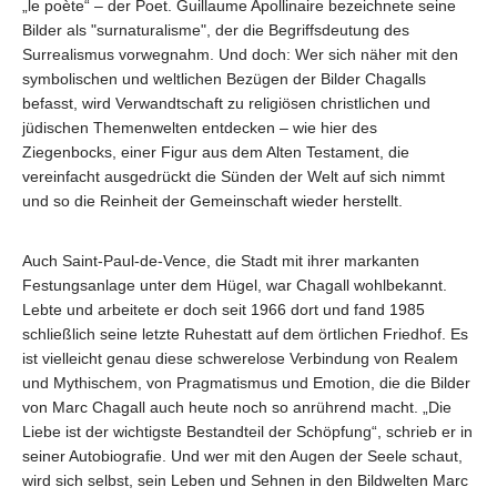
„le poète“ – der Poet. Guillaume Apollinaire bezeichnete seine
Bilder als "surnaturalisme", der die Begriffsdeutung des
Surrealismus vorwegnahm. Und doch: Wer sich näher mit den
symbolischen und weltlichen Bezügen der Bilder Chagalls
befasst, wird Verwandtschaft zu religiösen christlichen und
jüdischen Themenwelten entdecken – wie hier des
Ziegenbocks, einer Figur aus dem Alten Testament, die
vereinfacht ausgedrückt die Sünden der Welt auf sich nimmt
und so die Reinheit der Gemeinschaft wieder herstellt.
Auch Saint-Paul-de-Vence, die Stadt mit ihrer markanten
Festungsanlage unter dem Hügel, war Chagall wohlbekannt.
Lebte und arbeitete er doch seit 1966 dort und fand 1985
schließlich seine letzte Ruhestatt auf dem örtlichen Friedhof. Es
ist vielleicht genau diese schwerelose Verbindung von Realem
und Mythischem, von Pragmatismus und Emotion, die die Bilder
von Marc Chagall auch heute noch so anrührend macht. „Die
Liebe ist der wichtigste Bestandteil der Schöpfung“, schrieb er in
seiner Autobiografie. Und wer mit den Augen der Seele schaut,
wird sich selbst, sein Leben und Sehnen in den Bildwelten Marc