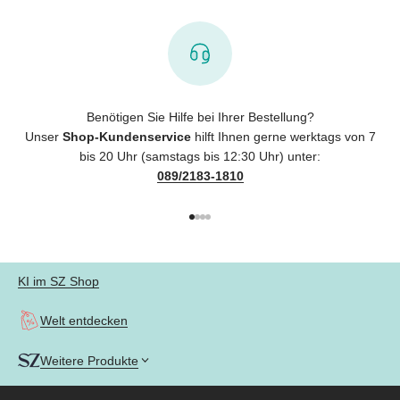
Benötigen Sie Hilfe bei Ihrer Bestellung?
Unser
Shop-Kundenservice
hilft Ihnen gerne werktags von 7
bis 20 Uhr (samstags bis 12:30 Uhr) unter:
089/2183-1810
Gehe zu Element 1
Gehe zu Element 2
Gehe zu Element 3
Gehe zu Element 4
KI im SZ Shop
Welt entdecken
Weitere Produkte