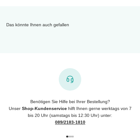
Das könnte Ihnen auch gefallen
Benötigen Sie Hilfe bei Ihrer Bestellung?
Unser
Shop-Kundenservice
hilft Ihnen gerne werktags von 7
bis 20 Uhr (samstags bis 12:30 Uhr) unter:
089/2183-1810
Gehe zu Element 1
Gehe zu Element 2
Gehe zu Element 3
Gehe zu Element 4