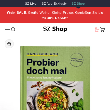
Zum Inhalt springen
Zum Hauptinhalt springen
SZ Live
SZ Abo Exklusiv
SZ Shop
Wein SALE
: Große Weine. Kleine Preise. Genießen Sie bis
zu
30% Rabatt
*
SZ Erleben
Menü
Suche
Vorteilswe
Waren
Bild vergrößern