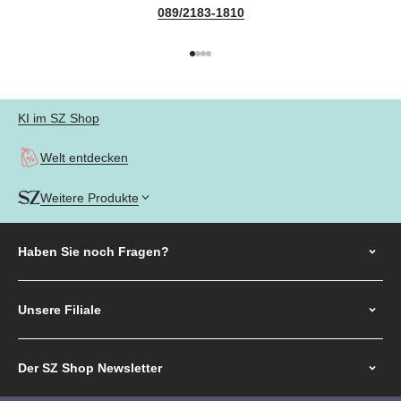
089/2183-1810
Gehe zu Element 1
Gehe zu Element 2
Gehe zu Element 3
Gehe zu Element 4
KI im SZ Shop
Welt entdecken
Weitere Produkte
Haben Sie noch
Fragen?
Unsere Filiale
Der SZ Shop Newsletter