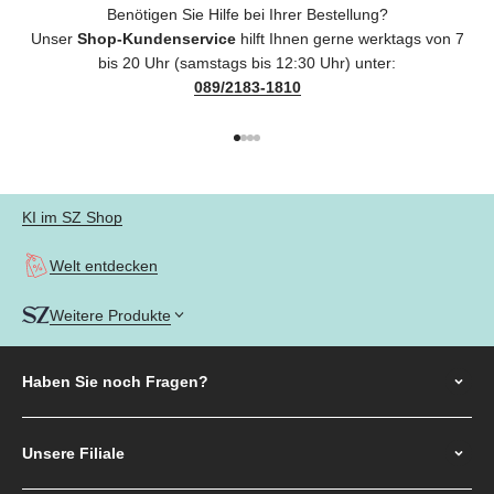
Benötigen Sie Hilfe bei Ihrer Bestellung?
Unser
Shop-Kundenservice
hilft Ihnen gerne werktags von 7
bis 20 Uhr (samstags bis 12:30 Uhr) unter:
089/2183-1810
Gehe zu Element 1
Gehe zu Element 2
Gehe zu Element 3
Gehe zu Element 4
KI im SZ Shop
Welt entdecken
Weitere Produkte
Haben Sie noch
Fragen?
Unsere Filiale