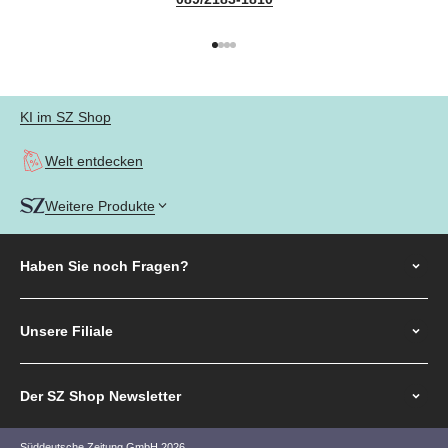
Gehe zu Element 1
Gehe zu Element 2
Gehe zu Element 3
Gehe zu Element 4
KI im SZ Shop
Welt entdecken
Weitere Produkte
Haben Sie noch
Fragen?
Unsere Filiale
Der SZ Shop Newsletter
Süddeutsche Zeitung GmbH 2026