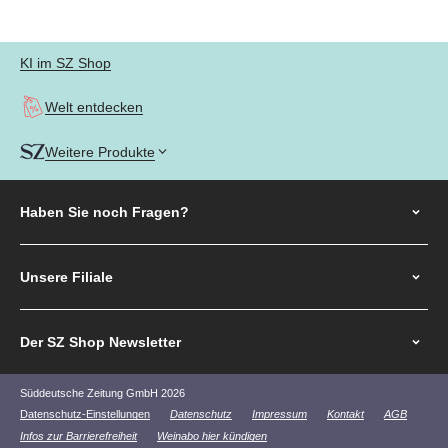
Gehe zu Element 1
Gehe zu Element 2
Gehe zu Element 3
Gehe zu Element 4
KI im SZ Shop
Welt entdecken
Weitere Produkte
Haben Sie noch
Fragen?
Unsere Filiale
Der SZ Shop Newsletter
Süddeutsche Zeitung GmbH 2026
Datenschutz-Einstellungen
Datenschutz
Impressum
Kontakt
AGB
Infos zur Barrierefreiheit
Weinabo hier kündigen