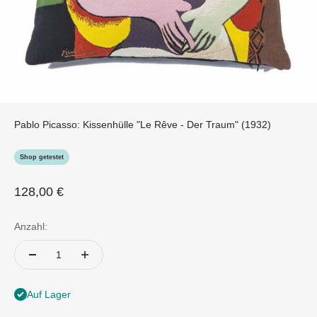
Pablo Picasso: Kissenhülle "Le Rêve - Der Traum" (1932)
Shop getestet
Angebot
128,00 €
Anzahl:
Auf Lager