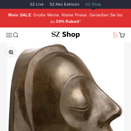
Zum Inhalt springen
Zum Hauptinhalt springen
SZ Live
SZ Abo Exklusiv
SZ Shop
Wein SALE
: Große Weine. Kleine Preise. Genießen Sie bis
zu
30% Rabatt
*
SZ Erleben
Menü
Suche
Vorteilswe
Waren
Bild vergrößern