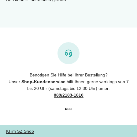
Benötigen Sie Hilfe bei Ihrer Bestellung?
Unser
Shop-Kundenservice
hilft Ihnen gerne werktags von 7
bis 20 Uhr (samstags bis 12:30 Uhr) unter:
089/2183-1810
Gehe zu Element 1
Gehe zu Element 2
Gehe zu Element 3
Gehe zu Element 4
KI im SZ Shop