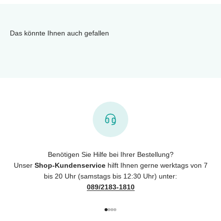
Das könnte Ihnen auch gefallen
Benötigen Sie Hilfe bei Ihrer Bestellung?
Unser
Shop-Kundenservice
hilft Ihnen gerne werktags von 7
bis 20 Uhr (samstags bis 12:30 Uhr) unter:
089/2183-1810
Gehe zu Element 1
Gehe zu Element 2
Gehe zu Element 3
Gehe zu Element 4