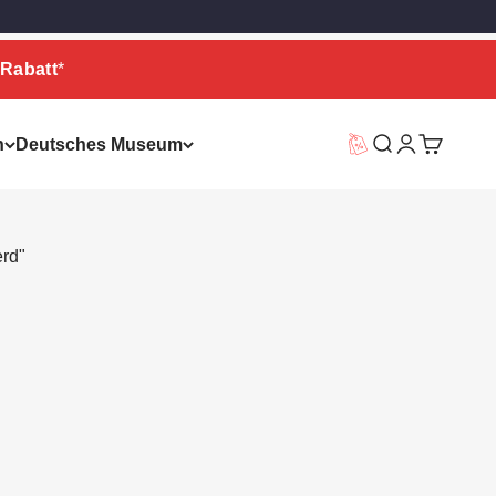
Rabatt
*
n
Deutsches Museum
Vorteilswelt
Suche
Warenkor
erd"