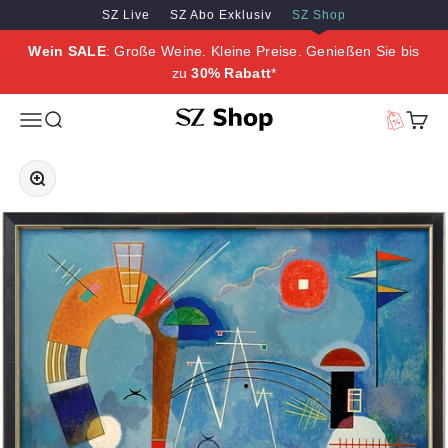
Zum Inhalt springen
Zum Hauptinhalt springen
SZ Live
SZ Abo Exklusiv
SZ Shop
Wein SALE
: Große Weine. Kleine Preise. Genießen Sie bis
zu
30% Rabatt
*
SZ Erleben
Menü
Suche
Vorteilswe
Waren
Bild vergrößern