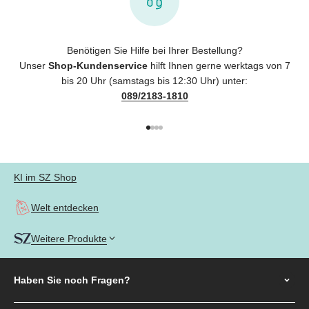
Benötigen Sie Hilfe bei Ihrer Bestellung?
Unser
Shop-Kundenservice
hilft Ihnen gerne werktags von 7
bis 20 Uhr (samstags bis 12:30 Uhr) unter:
089/2183-1810
Gehe zu Element 1
Gehe zu Element 2
Gehe zu Element 3
Gehe zu Element 4
KI im SZ Shop
Welt entdecken
Weitere Produkte
Haben Sie noch
Fragen?