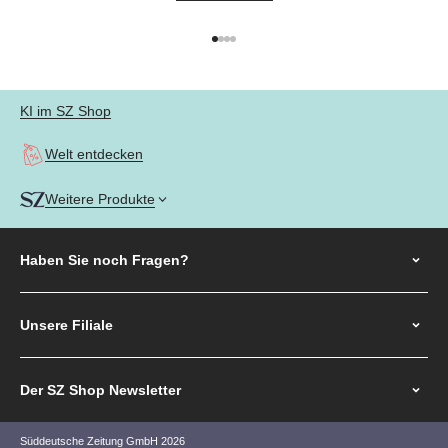
Gehe zu Element 1
Gehe zu Element 2
Gehe zu Element 3
Gehe zu Element 4
KI im SZ Shop
Welt entdecken
Weitere Produkte
Haben Sie noch
Fragen?
Unsere Filiale
Der SZ Shop Newsletter
Süddeutsche Zeitung GmbH 2026