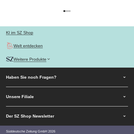
Gehe zu Element 1
Gehe zu Element 2
Gehe zu Element 3
Gehe zu Element 4
KI im SZ Shop
Welt entdecken
Weitere Produkte
Haben Sie noch
Fragen?
Unsere Filiale
Der SZ Shop Newsletter
Süddeutsche Zeitung GmbH 2026