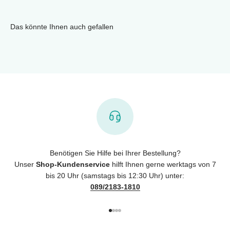
Das könnte Ihnen auch gefallen
Benötigen Sie Hilfe bei Ihrer Bestellung?
Unser
Shop-Kundenservice
hilft Ihnen gerne werktags von 7
bis 20 Uhr (samstags bis 12:30 Uhr) unter:
089/2183-1810
Gehe zu Element 1
Gehe zu Element 2
Gehe zu Element 3
Gehe zu Element 4