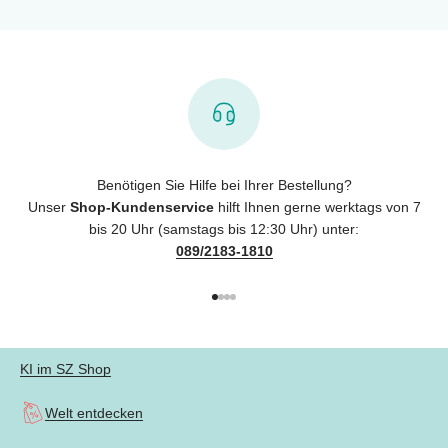
Benötigen Sie Hilfe bei Ihrer Bestellung?
Unser
Shop-Kundenservice
hilft Ihnen gerne werktags von 7
bis 20 Uhr (samstags bis 12:30 Uhr) unter:
089/2183-1810
Gehe zu Element 1
Gehe zu Element 2
Gehe zu Element 3
Gehe zu Element 4
KI im SZ Shop
Welt entdecken