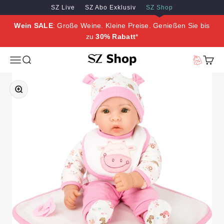
Zum Inhalt springen
Zum Hauptinhalt springen
SZ Live
SZ Abo Exklusiv
SZ Shop
Wein SALE
: Große Weine. Kleine Preise. Genießen Sie bis
zu
30% Rabatt
*
SZ Erleben
Menü
Suche
Vorteilswe
Waren
Bild vergrößern