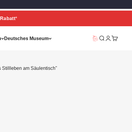
Rabatt
*
n
Deutsches Museum
Vorteilswelt
Suche
Warenkor
 Stillleben am Säulentisch"