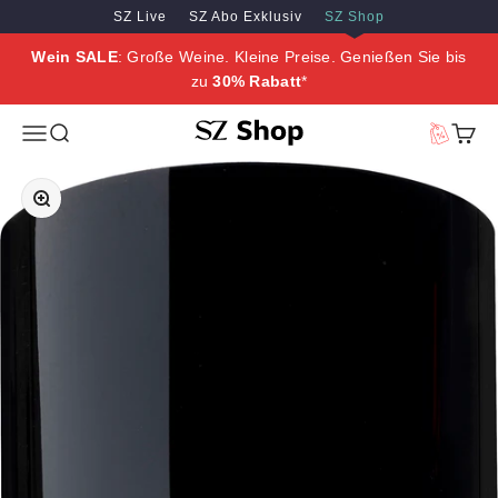
Zum Inhalt springen
Zum Hauptinhalt springen
SZ Live
SZ Abo Exklusiv
SZ Shop
Wein SALE
: Große Weine. Kleine Preise. Genießen Sie bis
zu
30% Rabatt
*
SZ Erleben
Menü
Suche
Vorteilswe
Waren
Bild vergrößern