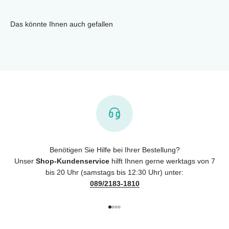
Das könnte Ihnen auch gefallen
Benötigen Sie Hilfe bei Ihrer Bestellung?
Unser
Shop-Kundenservice
hilft Ihnen gerne werktags von 7
bis 20 Uhr (samstags bis 12:30 Uhr) unter:
089/2183-1810
Gehe zu Element 1
Gehe zu Element 2
Gehe zu Element 3
Gehe zu Element 4